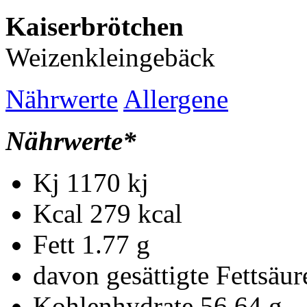
Kaiserbrötchen
Weizenkleingebäck
Nährwerte
Allergene
Nährwerte*
Kj
1170 kj
Kcal
279 kcal
Fett
1.77 g
davon gesättigte Fettsäu
Kohlenhydrate
56.64 g