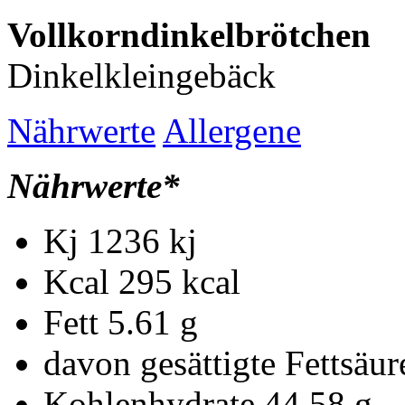
Vollkorndinkelbrötchen
Dinkelkleingebäck
Nährwerte
Allergene
Nährwerte*
Kj
1236 kj
Kcal
295 kcal
Fett
5.61 g
davon gesättigte Fettsäu
Kohlenhydrate
44.58 g