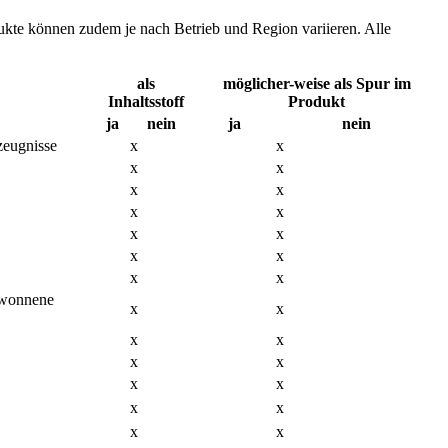
dukte können zudem je nach Betrieb und Region variieren. Alle
als
möglicher-weise als Spur im
Inhaltsstoff
Produkt
ja
nein
ja
nein
zeugnisse
x
x
x
x
x
x
x
x
x
x
x
x
x
x
gewonnene
x
x
x
x
x
x
x
x
x
x
x
x