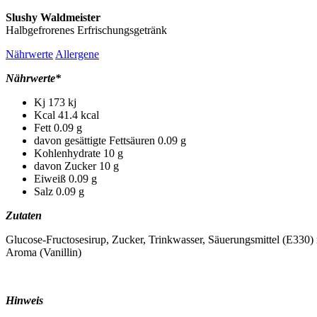
Slushy Waldmeister
Halbgefrorenes Erfrischungsgetränk
Nährwerte
Allergene
Nährwerte*
Kj
173 kj
Kcal
41.4 kcal
Fett
0.09 g
davon gesättigte Fettsäuren
0.09 g
Kohlenhydrate
10 g
davon Zucker
10 g
Eiweiß
0.09 g
Salz
0.09 g
Zutaten
Glucose-Fructosesirup, Zucker, Trinkwasser, Säuerungsmittel (E330) 
Aroma (Vanillin)
Hinweis