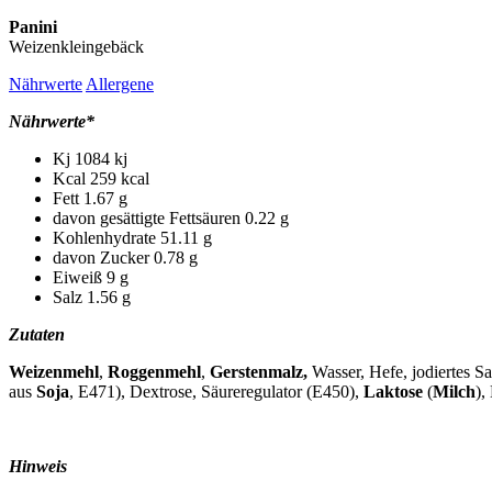
Panini
Weizenkleingebäck
Nährwerte
Allergene
Nährwerte*
Kj
1084 kj
Kcal
259 kcal
Fett
1.67 g
davon gesättigte Fettsäuren
0.22 g
Kohlenhydrate
51.11 g
davon Zucker
0.78 g
Eiweiß
9 g
Salz
1.56 g
Zutaten
Weizenmehl
,
Roggenmehl
,
Gerstenmalz,
Wasser, Hefe, jodiertes Sa
aus
Soja
, E471), Dextrose, Säureregulator (E450),
Laktose
(
Milch
),
Hinweis