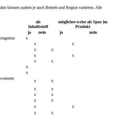
dukte können zudem je nach Betrieb und Region variieren. Alle
als
möglicher-weise als Spur im
Inhaltsstoff
Produkt
ja
nein
ja
nein
zeugnisse
x
x
x
x
x
x
x
x
x
x
x
gewonnene
x
x
x
x
x
x
x
x
x
x
x
x