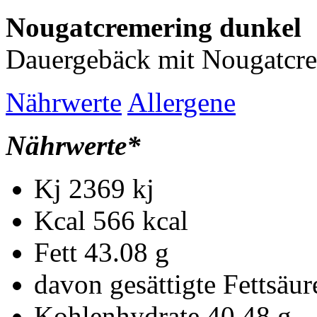
Nougatcremering dunkel
Dauergebäck mit Nougatcr
Nährwerte
Allergene
Nährwerte*
Kj
2369 kj
Kcal
566 kcal
Fett
43.08 g
davon gesättigte Fettsäu
Kohlenhydrate
40.48 g