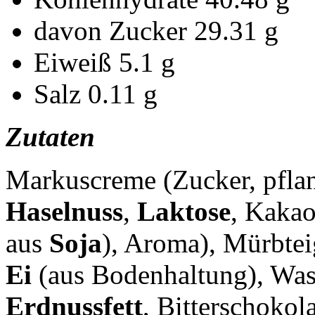
davon Zucker
29.31 g
Eiweiß
5.1 g
Salz
0.11 g
Zutaten
Markuscreme (Zucker, pflan
Haselnuss
,
Laktose
, Kakao
aus
Soja
), Aroma), Mürbtei
Ei
(aus Bodenhaltung), Wass
Erdnussfett
, Bitterschoko