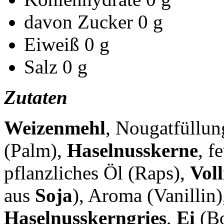
davon Zucker
0 g
Eiweiß
0 g
Salz
0 g
Zutaten
Weizenmehl
, Nougatfüllun
(Palm),
Haselnusskerne
, f
pflanzliches Öl (Raps),
Vol
aus
Soja
), Aroma (Vanillin
Haselnusskerngries
,
Ei
(Bo